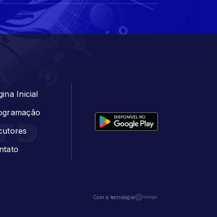
ina Inicial
ogramação
cutores
ntato
Com a tecnologia