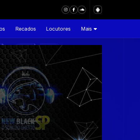
os
Recados
Locutores
Mais